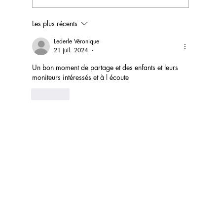
Les plus récents
30 octobre 2024 : les enfants
"tendresse"
Lederle Véronique
21 juil. 2024
•
Un bon moment de partage et des enfants et leurs 
moniteurs intéressés et à l écoute 
J'aime