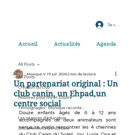
Se connecter
Accueil
Actualités
Agenda
All Posts
Monique V.
19 juil. 2024
2 min de lecture
All Posts
Un partenariat original : Un
Création du club
club canin, un Ehpad,un
Histoires pour rire et sourire
centre social
Témoignages : Monique raconte...
Douze enfants âgés de 6 à 12 ans 
Les séances d'éducation
accompagnés de deux animateurs sont 
venus ce matin rencontrer les 4 chiennes 
Entrainements personnels
du Club Canin du Soleil, Joy, Lucia, Oxa et 