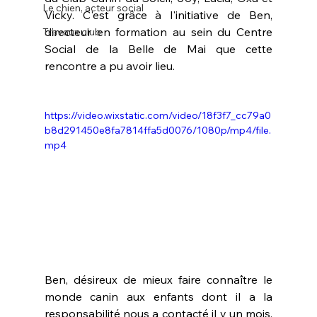
Le chien, acteur social
Vicky. C'est grâce à l'initiative de Ben, 
directeur en formation au sein du Centre 
Travaux club
Social de la Belle de Mai que cette 
rencontre a pu avoir lieu.
https://video.wixstatic.com/video/18f3f7_cc79a0
b8d291450e8fa7814ffa5d0076/1080p/mp4/file.
mp4
Ben, désireux de mieux faire connaître le 
monde canin aux enfants dont il a la 
responsabilité nous a contacté il y un mois. 