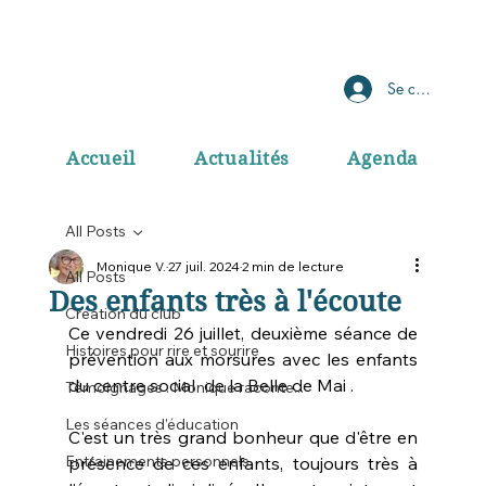
Se connecter
Accueil
Actualités
Agenda
All Posts
Monique V.
27 juil. 2024
2 min de lecture
All Posts
Des enfants très à l'écoute
Création du club
Ce vendredi 26 juillet, deuxième séance de 
Histoires pour rire et sourire
prévention aux morsures avec les enfants 
du centre social  de la Belle de Mai . 
Témoignages : Monique raconte...
Les séances d'éducation
C'est un très grand bonheur que d'être en 
Entrainements personnels
présence de ces enfants, toujours très à 