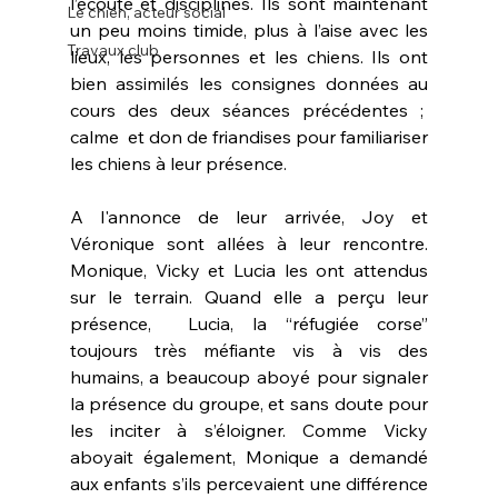
l’écoute et disciplinés. Ils sont maintenant 
Le chien, acteur social
un peu moins timide, plus à l’aise avec les 
Travaux club
lieux, les personnes et les chiens. Ils ont 
bien assimilés les consignes données au 
cours des deux séances précédentes ;  
calme  et don de friandises pour familiariser 
les chiens à leur présence. 
A l'annonce de leur arrivée, Joy et 
Véronique sont allées à leur rencontre. 
Monique, Vicky et Lucia les ont attendus 
sur le terrain. Quand elle a perçu leur 
présence,  Lucia, la “réfugiée corse” 
toujours très méfiante vis à vis des 
humains, a beaucoup aboyé pour signaler 
la présence du groupe, et sans doute pour 
les inciter à s’éloigner. Comme Vicky 
aboyait également, Monique a demandé 
aux enfants s’ils percevaient une différence 