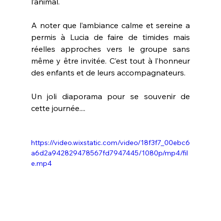
l’animal.
A noter que l’ambiance calme et sereine a 
permis à Lucia de faire de timides mais 
réelles approches vers le groupe sans 
même y être invitée. C’est tout à l’honneur 
des enfants et de leurs accompagnateurs. 
Un joli diaporama pour se souvenir de 
cette journée....
https://video.wixstatic.com/video/18f3f7_00ebc6
a6d2a942829478567fd7947445/1080p/mp4/fil
e.mp4