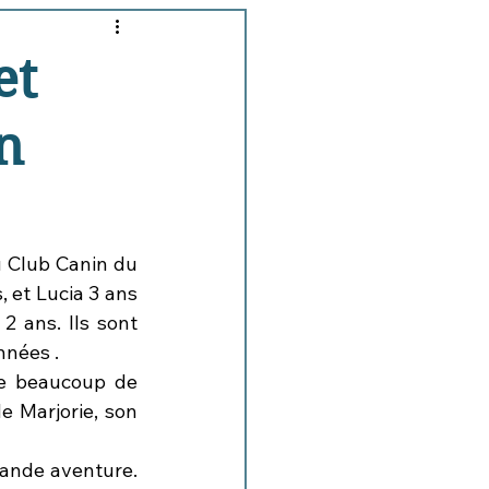
et
n
u Club Canin du 
 et Lucia 3 ans 
 ans. Ils sont 
nées .  
de beaucoup de 
 Marjorie, son 
rande aventure. 