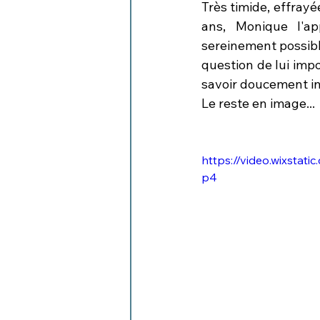
Très timide, effrayé
ans, Monique l'app
sereinement possible
question de lui impo
savoir doucement ins
Le reste en image...
https://video.wixsta
p4