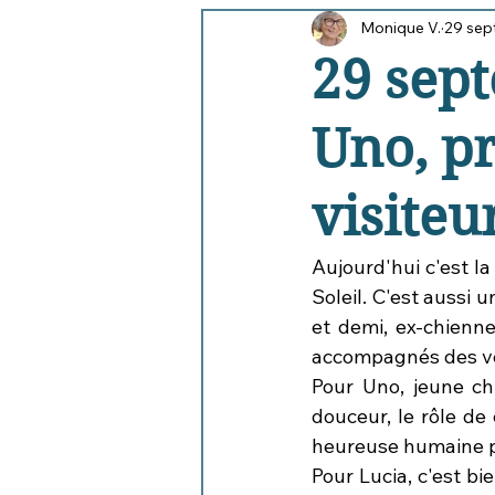
Monique V.
29 sep
Entrainements personnels
Le
29 sept
Uno, p
visiteu
Aujourd'hui c'est la
Soleil. C'est aussi 
et demi, ex-chienne
accompagnés des vét
Pour Uno, jeune chi
douceur, le rôle de
heureuse humaine po
Pour Lucia, c'est bi