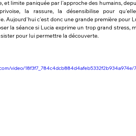
e, et limite paniquée par l'approche des humains, depu
rivoise, la rassure, la désensibilise pour qu'elle
. Aujourd'hui c'est donc une grande première pour Luci
ser la séance si Lucia exprime un trop grand stress, mai
ister pour lui permettre la découverte. 
tic.com/video/18f3f7_784c4dcb884d4afeb5332f2b934a974e/