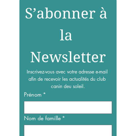
S’abonner à 
S’abonner à 
la 
la 
Newsletter
Newsletter
Inscrivez-vous avec votre adresse e-mail 
Inscrivez-vous avec votre adresse e-mail 
afin de recevoir les actualités du club 
afin de recevoir les actualités du club 
canin deu soleil.
canin deu soleil.
Prénom
Prénom
*
*
Nom de famille
Nom de famille
*
*