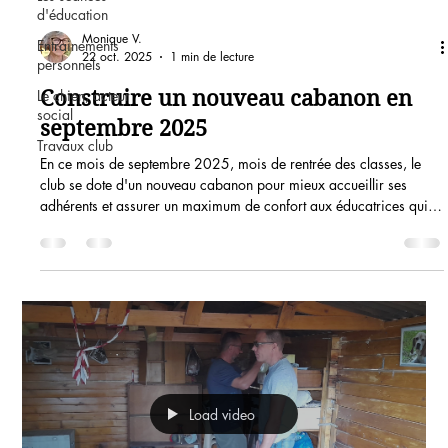
d'éducation
Monique V.
Entrainements
22 oct. 2025
1 min de lecture
personnels
Construire un nouveau cabanon en
Le chien, acteur
social
septembre 2025
Travaux club
En ce mois de septembre 2025, mois de rentrée des classes, le
club se dote d'un nouveau cabanon pour mieux accueillir ses
adhérents et assurer un maximum de confort aux éducatrices qui
passent de nombreuses heures au terrain. Avec l'aide de : Alain L,
Alain V, Christian, Christophe, Jean Pierre, Hélène, Laurent, Marie,
Marjorie, Monique, Philippe et Véronique, cette construction a été
menée tambour battant. D'abord le dimanche 14 septembre, pour
monter les murs et poser la to
Load video