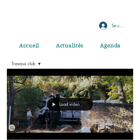
Se connecter
Accueil
Actualités
Agenda
Travaux club
All Posts
Création du
club
Histoires pour
Load video
rire et sourire
Témoignages :
Monique
raconte...
Les séances