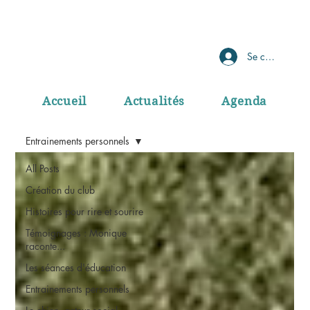
Se connecter
Accueil
Actualités
Agenda
Entrainements personnels
All Posts
Création du club
Histoires pour rire et sourire
Témoignages : Monique
raconte...
Les séances d'éducation
Entrainements personnels