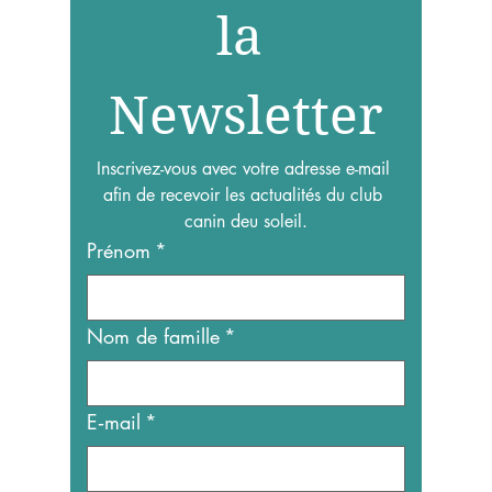
S’abonner à 
S’abonner à 
la 
la 
Newsletter
Newsletter
Inscrivez-vous avec votre adresse e-mail 
Inscrivez-vous avec votre adresse e-mail 
afin de recevoir les actualités du club 
afin de recevoir les actualités du club 
canin deu soleil.
canin deu soleil.
Prénom
Prénom
*
*
Nom de famille
Nom de famille
*
*
E‑mail
E‑mail
*
*